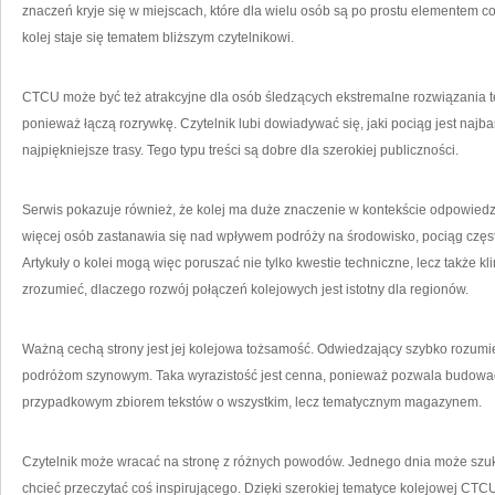
znaczeń kryje się w miejscach, które dla wielu osób są po prostu elementem c
kolej staje się tematem bliższym czytelnikowi.
CTCU może być też atrakcyjne dla osób śledzących ekstremalne rozwiązania te
ponieważ łączą rozrywkę. Czytelnik lubi dowiadywać się, jaki pociąg jest najbar
najpiękniejsze trasy. Tego typu treści są dobre dla szerokiej publiczności.
Serwis pokazuje również, że kolej ma duże znaczenie w kontekście odpowied
więcej osób zastanawia się nad wpływem podróży na środowisko, pociąg częst
Artykuły o kolei mogą więc poruszać nie tylko kwestie techniczne, lecz takż
zrozumieć, dlaczego rozwój połączeń kolejowych jest istotny dla regionów.
Ważną cechą strony jest jej kolejowa tożsamość. Odwiedzający szybko rozumi
podróżom szynowym. Taka wyrazistość jest cenna, ponieważ pozwala budowa
przypadkowym zbiorem tekstów o wszystkim, lecz tematycznym magazynem.
Czytelnik może wracać na stronę z różnych powodów. Jednego dnia może szuk
chcieć przeczytać coś inspirującego. Dzięki szerokiej tematyce kolejowej CT