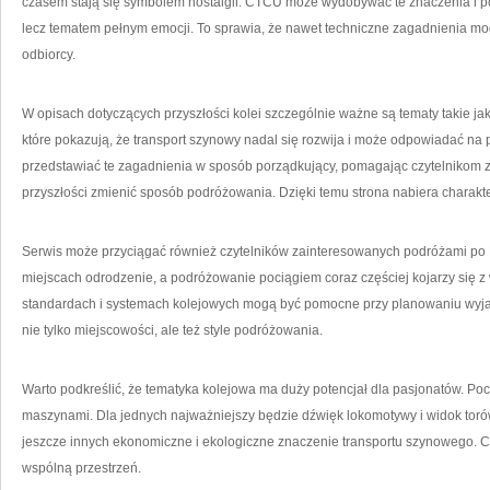
czasem stają się symbolem nostalgii. CTCU może wydobywać te znaczenia i poka
lecz tematem pełnym emocji. To sprawia, że nawet techniczne zagadnienia mo
odbiorcy.
W opisach dotyczących przyszłości kolei szczególnie ważne są tematy takie ja
które pokazują, że transport szynowy nadal się rozwija i może odpowiadać n
przedstawiać te zagadnienia w sposób porządkujący, pomagając czytelnikom 
przyszłości zmienić sposób podróżowania. Dzięki temu strona nabiera charakt
Serwis może przyciągać również czytelników zainteresowanych podróżami po 
miejscach odrodzenie, a podróżowanie pociągiem coraz częściej kojarzy się z 
standardach i systemach kolejowych mogą być pomocne przy planowaniu wyj
nie tylko miejscowości, ale też style podróżowania.
Warto podkreślić, że tematyka kolejowa ma duży potencjał dla pasjonatów. Po
maszynami. Dla jednych najważniejszy będzie dźwięk lokomotywy i widok torów,
jeszcze innych ekonomiczne i ekologiczne znaczenie transportu szynowego. C
wspólną przestrzeń.