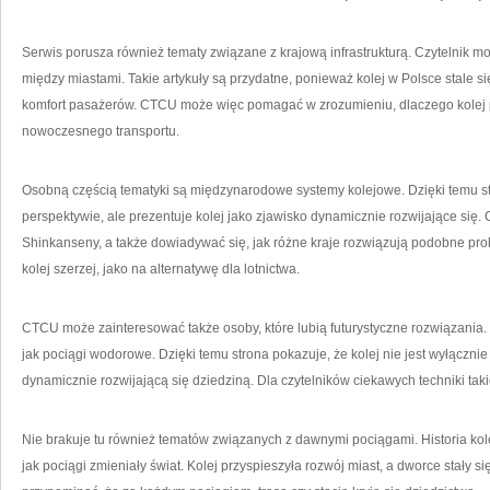
Serwis porusza również tematy związane z krajową infrastrukturą. Czytelnik mo
między miastami. Takie artykuły są przydatne, ponieważ kolej w Polsce stale si
komfort pasażerów. CTCU może więc pomagać w zrozumieniu, dlaczego kolej
nowoczesnego transportu.
Osobną częścią tematyki są międzynarodowe systemy kolejowe. Dzięki temu st
perspektywie, ale prezentuje kolej jako zjawisko dynamicznie rozwijające się
Shinkanseny, a także dowiadywać się, jak różne kraje rozwiązują podobne pro
kolej szerzej, jako na alternatywę dla lotnictwa.
CTCU może zainteresować także osoby, które lubią futurystyczne rozwiązania.
jak pociągi wodorowe. Dzięki temu strona pokazuje, że kolej nie jest wyłącznie
dynamicznie rozwijającą się dziedziną. Dla czytelników ciekawych techniki tak
Nie brakuje tu również tematów związanych z dawnymi pociągami. Historia kolej
jak pociągi zmieniały świat. Kolej przyspieszyła rozwój miast, a dworce stał