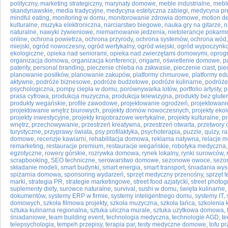
polityczny
,
marketing strategiczny
,
marynaty domowe
,
meble industrialne
,
mebl
skandynawskie
,
media tradycyjne
,
medycyna estetyczna zabiegi
,
medycyna pr
mindful eating
,
monitoring w domu
,
monitorowanie zdrowia domowe
,
motion d
kulturalne
,
muzyka elektroniczna
,
narciarstwo biegowe
,
nauka gry na gitarze
,
n
naturalne
,
nawyki żywieniowe
,
niemarnowanie jedzenia
,
nietolerancje pokar
online
,
ochrona powietrza
,
ochrona przyrody
,
ochrona systemów
,
ochrona wód
miejski
,
ogród nowoczesny
,
ogród wertykalny
,
ogród wiejski
,
ogród wypoczynk
ekologiczne
,
opieka nad seniorami
,
opieka nad zwierzętami domowymi
,
oprog
organizacja domowa
,
organizacja konferencji
,
origami
,
oświetlenie domowe
,
p
patenty
,
personal branding
,
pieczenie chleba na zakwasie
,
pieczenie ciast
,
pie
planowanie posiłków
,
planowanie zakupów
,
platformy chmurowe
,
platformy ed
aktywne
,
podróże biznesowe
,
podróże budżetowe
,
podróże kulinarne
,
podróże
psychologiczna
,
pompy ciepła w domu
,
porównywarka lotów
,
portfolio artysty
,
p
prasa cyfrowa
,
produkcja muzyczna
,
produkcja telewizyjna
,
produkty bez glute
produkty wegańskie
,
profile zawodowe
,
projektowanie ogrodzeń
,
projektowani
projektowanie wnętrz biurowych
,
projekty domów nowoczesnych
,
projekty eko
projekty inwestycyjne
,
projekty krajobrazowe wertykalne
,
projekty kulturalne
,
pr
wnętrz
,
przechowywanie
,
przestrzeń kreatywna
,
przestrzeń otwarta
,
przetwory
turystyczne
,
przyprawy świata
,
psy profilaktyka
,
psychoterapia
,
puzzle
,
quizy
,
ra
domowe
,
recenzje kawiarni
,
rehabilitacja domowa
,
reklama natywna
,
relacje 
remarketing
,
restauracje premium
,
restauracje wegańskie
,
robotyka medyczna
egzotyczne
,
rowery górskie
,
rozrywka domowa
,
rynek lokalny
,
rynki surowców
,
scrapbooking
,
SEO techniczne
,
serowarstwo domowe
,
sezonowe owoce
,
sezo
składanie modeli
,
smart budynki
,
smart energia
,
smart transport
,
śniadania wy
spiżarnia domowa
,
sponsoring wydarzeń
,
sprzęt medyczny przenośny
,
sprzęt 
marki
,
strategia PR
,
strategie marketingowe
,
street food azjatycki
,
street photog
suplementy diety
,
surowce naturalne
,
survival
,
sushi w domu
,
święta kulinarne
,
dokumentów
,
systemy ERP w firmie
,
systemy inteligentnego domu
,
systemy IT
,
domowych
,
szkoła filmowa projekty
,
szkoła muzyczna
,
szkoła tańca
,
szkolenia 
sztuka kulinarna regionalna
,
sztuka uliczna murale
,
sztuka użytkowa domowa
,
śniadaniowe
,
team building event
,
technologia medyczna
,
technologie AGD
,
te
telepsychologia
,
tempeh przepisy
,
terapia par
,
testy medyczne domowe
,
tofu pr