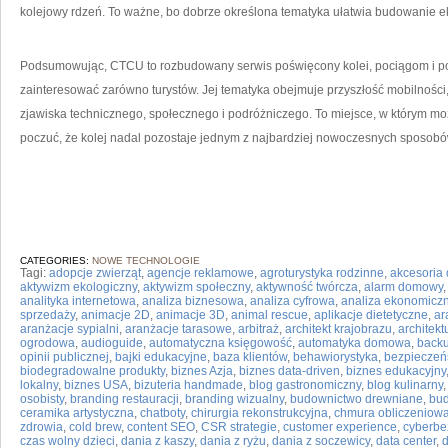
kolejowy rdzeń. To ważne, bo dobrze określona tematyka ułatwia budowanie e
Podsumowując, CTCU to rozbudowany serwis poświęcony kolei, pociągom i 
zainteresować zarówno turystów. Jej tematyka obejmuje przyszłość mobilności, 
zjawiska technicznego, społecznego i podróżniczego. To miejsce, w którym mo
poczuć, że kolej nadal pozostaje jednym z najbardziej nowoczesnych sposobó
CATEGORIES:
NOWE TECHNOLOGIE
Tagi:
adopcje zwierząt
,
agencje reklamowe
,
agroturystyka rodzinne
,
akcesoria
aktywizm ekologiczny
,
aktywizm społeczny
,
aktywność twórcza
,
alarm domowy
analityka internetowa
,
analiza biznesowa
,
analiza cyfrowa
,
analiza ekonomicz
sprzedaży
,
animacje 2D
,
animacje 3D
,
animal rescue
,
aplikacje dietetyczne
,
ar
aranżacje sypialni
,
aranżacje tarasowe
,
arbitraż
,
architekt krajobrazu
,
architek
ogrodowa
,
audioguide
,
automatyczna księgowość
,
automatyka domowa
,
back
opinii publicznej
,
bajki edukacyjne
,
baza klientów
,
behawiorystyka
,
bezpieczeń
biodegradowalne produkty
,
biznes Azja
,
biznes data-driven
,
biznes edukacyjny
lokalny
,
biznes USA
,
bizuteria handmade
,
blog gastronomiczny
,
blog kulinarny
osobisty
,
branding restauracji
,
branding wizualny
,
budownictwo drewniane
,
bu
ceramika artystyczna
,
chatboty
,
chirurgia rekonstrukcyjna
,
chmura obliczeniowa
zdrowia
,
cold brew
,
content SEO
,
CSR strategie
,
customer experience
,
cyberbe
czas wolny dzieci
,
dania z kaszy
,
dania z ryżu
,
dania z soczewicy
,
data center
,
d