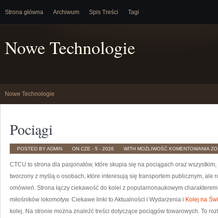
Strona główna
Archiwum
Spis Treści
Tagi
Nowe Technologie
Nowe Technologie
Pociągi
PO
POSTED BY ADMIN
ON CZE - 5 - 2026
WITH
MOŻLIWOŚĆ KOMENTOWANIA
ZO
CTCU to strona dla pasjonatów, które skupia się na pociągach oraz wszystkim,
tworzony z myślą o osobach, które interesują się transportem publicznym, ale 
omówień. Strona łączy ciekawość do kolei z popularnonaukowym charakterem
miłośników lokomotyw. Ciekawe linki to Aktualności i Wydarzenia i
Kolej na Św
kolej. Na stronie można znaleźć treści dotyczące pociągów towarowych. To 