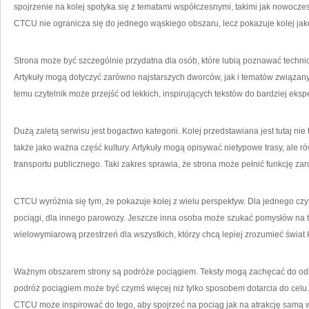
spojrzenie na kolej spotyka się z tematami współczesnymi, takimi jak nowocz
CTCU nie ogranicza się do jednego wąskiego obszaru, lecz pokazuje kolej jak
Strona może być szczególnie przydatna dla osób, które lubią poznawać techn
Artykuły mogą dotyczyć zarówno najstarszych dworców, jak i tematów związa
temu czytelnik może przejść od lekkich, inspirujących tekstów do bardziej eks
Dużą zaletą serwisu jest bogactwo kategorii. Kolej przedstawiana jest tutaj nie
także jako ważna część kultury. Artykuły mogą opisywać nietypowe trasy, ale ró
transportu publicznego. Taki zakres sprawia, że strona może pełnić funkcję 
CTCU wyróżnia się tym, że pokazuje kolej z wielu perspektyw. Dla jednego cz
pociągi, dla innego parowozy. Jeszcze inna osoba może szukać pomysłów na tra
wielowymiarową przestrzeń dla wszystkich, którzy chcą lepiej zrozumieć świat k
Ważnym obszarem strony są podróże pociągiem. Teksty mogą zachęcać do odk
podróż pociągiem może być czymś więcej niż tylko sposobem dotarcia do celu.
CTCU może inspirować do tego, aby spojrzeć na pociąg jak na atrakcję samą 