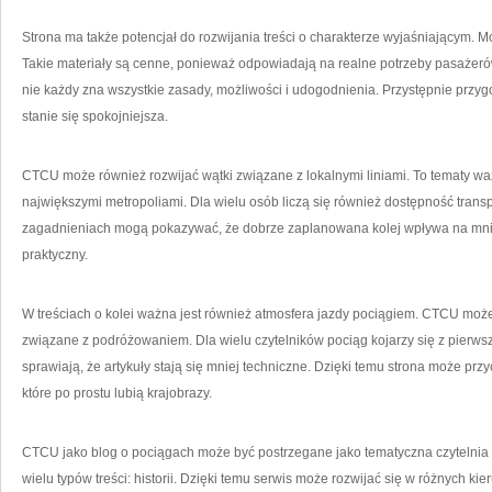
Strona ma także potencjał do rozwijania treści o charakterze wyjaśniającym. 
Takie materiały są cenne, ponieważ odpowiadają na realne potrzeby pasażerów.
nie każdy zna wszystkie zasady, możliwości i udogodnienia. Przystępnie przy
stanie się spokojniejsza.
CTCU może również rozwijać wątki związane z lokalnymi liniami. To tematy waż
największymi metropoliami. Dla wielu osób liczą się również dostępność transpo
zagadnieniach mogą pokazywać, że dobrze zaplanowana kolej wpływa na mniej
praktyczny.
W treściach o kolei ważna jest również atmosfera jazdy pociągiem. CTCU może 
związane z podróżowaniem. Dla wielu czytelników pociąg kojarzy się z pier
sprawiają, że artykuły stają się mniej techniczne. Dzięki temu strona może przyc
które po prostu lubią krajobrazy.
CTCU jako blog o pociągach może być postrzegane jako tematyczna czytelnia i
wielu typów treści: historii. Dzięki temu serwis może rozwijać się w różnych 