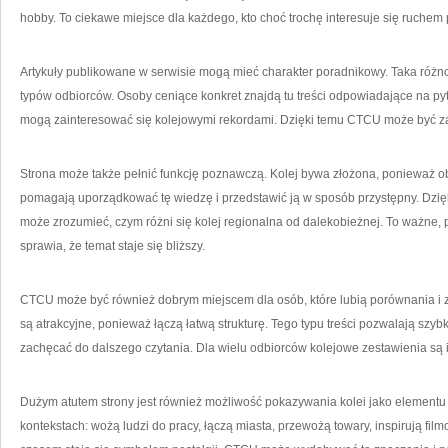
hobby. To ciekawe miejsce dla każdego, kto choć trochę interesuje się ruchem 
Artykuły publikowane w serwisie mogą mieć charakter poradnikowy. Taka różn
typów odbiorców. Osoby ceniące konkret znajdą tu treści odpowiadające na pyta
mogą zainteresować się kolejowymi rekordami. Dzięki temu CTCU może być 
Strona może także pełnić funkcję poznawczą. Kolej bywa złożona, ponieważ ob
pomagają uporządkować tę wiedzę i przedstawić ją w sposób przystępny. Dzięki 
może zrozumieć, czym różni się kolej regionalna od dalekobieżnej. To ważne,
sprawia, że temat staje się bliższy.
CTCU może być również dobrym miejscem dla osób, które lubią porównania i 
są atrakcyjne, ponieważ łączą łatwą strukturę. Tego typu treści pozwalają sz
zachęcać do dalszego czytania. Dla wielu odbiorców kolejowe zestawienia są i
Dużym atutem strony jest również możliwość pokazywania kolei jako elementu t
kontekstach: wożą ludzi do pracy, łączą miasta, przewożą towary, inspirują fi