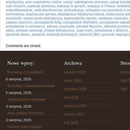
artystyczna
,
user experience online
,
usługi cateringowe premium
,
usługi turys
nad morzem
,
wakacje premium
,
wakacje w górach
,
wakacje w Polsce
,
webdes
wideofilmowanie
,
wideokonferencje
,
wirtualizacja
,
wirtualna rzeczywistość w e
survivalowy
,
wspinaczka górska
,
współpraca międzynarodowa
,
wydarzenia ed
wynalazki
,
wypoczynek ekologiczny
,
wyposażenie ogrodu
,
wystawa malarska
,
zapasy żywności
,
zarządzanie flotą
,
zarządzanie klientami
,
zarządzanie odpa
produktowe e-commerce
,
zdrowe przekąski
,
zdrowie fizyczne
,
zdrowie psychic
skóry
,
zdrowie zwierząt
,
zmiany klimatyczne
,
zupy krem
,
zwiedzanie z dziećmi
,
żywienie dzieci
,
żywienie zwierząt domowych
,
żywność BIO
,
żywność ekologic
Comments are closed.
Nowe wpisy:
Archiwa
Stro
Romansy z Dodatkiem
sierpień 2026
Arch
6 sierpnia, 2026
lipiec 2026
Spis T
Technika i Ustawienia Aparatu
czerwiec 2026
Tagi
5 sierpnia, 2026
maj 2026
Stowrzyszenia sportowe
kwiecień 2026
4 sierpnia, 2026
Atlas (Afryka Północna)
marzec 2026
3 sierpnia, 2026
luty 2026
Analizy i Interpretacje