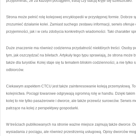
przypominać, że za każdym pociągiem, trasą czy stacją kryje się dziedzictwo.
Strona może pełnić rolę kolejowej encyklopedii w przystępnej formie. Dobrze sp
zrozumieć działanie kolei. Zamiast suchego zestawu informacji, serwis oferuje
przyjemności, jak i w celu zdobycia konkretnych wiadomości. Taki charakter sp
Duże znaczenie ma również codzienna przydatność niektórych treści. Osoby p
tym, jak oszczędzać na biletach. Artykuły tego typu sprawiają, że strona może 
także dla turystów. Kolej staje się tu tematem bliskim codzienności, a nie tylk
odbiorców.
Ciekawym aspektem CTCU jest także zainteresowanie koleją przemysłową. To 
kolejnictwa. Pociągi towarowe odgrywają ogromną rolę w handlu. Dzięki takim 
kolej to nie tylko pasażerowie i dworce, ale także przewóz surowców. Serwis
patrzące na kolej z perspektywy gospodarki.
W treściach publikowanych na stronie ważne miejsce zajmują także dworce. Dw
wysiadania z pociągu, ale również przestrzenią usługową. Opisy dworców mogą 