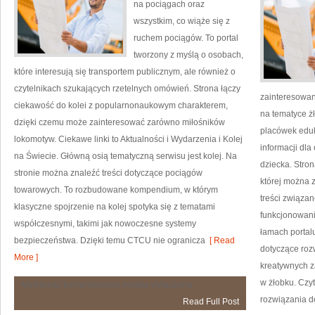
na pociągach oraz
wszystkim, co wiąże się z
ruchem pociągów. To portal
tworzony z myślą o osobach,
które interesują się transportem publicznym, ale również o
czytelnikach szukających rzetelnych omówień. Strona łączy
zainteresowan
ciekawość do kolei z popularnonaukowym charakterem,
na tematyce ż
dzięki czemu może zainteresować zarówno miłośników
placówek eduk
lokomotyw. Ciekawe linki to Aktualności i Wydarzenia i Kolej
informacji dl
na Świecie. Główną osią tematyczną serwisu jest kolej. Na
dziecka. Stro
stronie można znaleźć treści dotyczące pociągów
której można 
towarowych. To rozbudowane kompendium, w którym
treści związa
klasyczne spojrzenie na kolej spotyka się z tematami
funkcjonowani
współczesnymi, takimi jak nowoczesne systemy
łamach portal
bezpieczeństwa. Dzięki temu CTCU nie ogranicza
[ Read
dotyczące roz
More ]
kreatywnych z
w żłobku. Czy
Pociągi
Możliwość komentowania
została wyłączona
rozwiązania d
Read Full Post