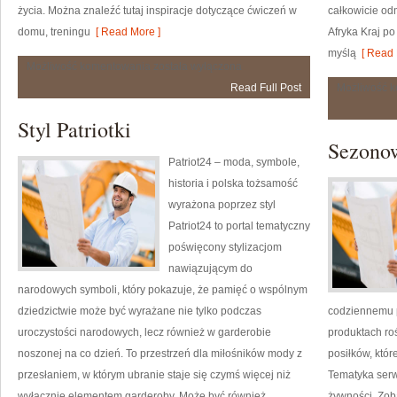
życia. Można znaleźć tutaj inspiracje dotyczące ćwiczeń w
całkowicie od
domu, treningu
[ Read More ]
Afryka Kraj po
myślą
[ Read 
Treningi
Możliwość komentowania
została wyłączona
w
Read Full Post
Możliwość 
naturze
Styl Patriotki
Sezono
Patriot24 – moda, symbole,
historia i polska tożsamość
wyrażona poprzez styl
Patriot24 to portal tematyczny
poświęcony stylizacjom
nawiązującym do
narodowych symboli, który pokazuje, że pamięć o wspólnym
dziedzictwie może być wyrażane nie tylko podczas
codziennemu 
uroczystości narodowych, lecz również w garderobie
produktach ro
noszonej na co dzień. To przestrzeń dla miłośników mody z
posiłków, któ
przesłaniem, w którym ubranie staje się czymś więcej niż
Tematyka ser
wyłącznie elementem garderoby. Może być również
żywności. Zob