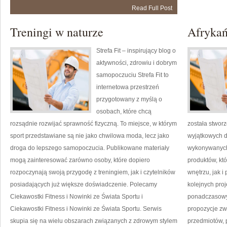
(Afryka
Read Full Post
Północna)
Treningi w naturze
Afrykań
Strefa Fit – inspirujący blog o
aktywności, zdrowiu i dobrym
samopoczuciu Strefa Fit to
internetowa przestrzeń
przygotowany z myślą o
osobach, które chcą
rozsądnie rozwijać sprawność fizyczną. To miejsce, w którym
została stwor
sport przedstawiane są nie jako chwilowa moda, lecz jako
wyjątkowych d
droga do lepszego samopoczucia. Publikowane materiały
wykonywanych 
mogą zainteresować zarówno osoby, które dopiero
produktów, kt
rozpoczynają swoją przygodę z treningiem, jak i czytelników
wnętrzu, jak i
posiadających już większe doświadczenie. Polecamy
kolejnych proj
Ciekawostki Fitness i Nowinki ze Świata Sportu i
ponadczasowy 
Ciekawostki Fitness i Nowinki ze Świata Sportu. Serwis
propozycje zw
skupia się na wielu obszarach związanych z zdrowym stylem
przedmiotów, 