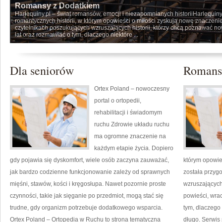
Romansy z Dodatkiem
Harlequiny.pl – świat romansów, emocji i niezapomnianych historiiHarlequiny.
romantycznych historii, w którym opowieści o miłości zyskują nowe znaczeni
czytelnikach poszukujących wzruszających historii, którzy chcą poznawać 
lat oraz rozmawiać o tym, dlaczego niektóre ...
Dla seniorów
Romans
Ortex Poland – nowoczesny
portal o ortopedii,
rehabilitacji i świadomym
ruchu Zdrowie układu ruchu
ma ogromne znaczenie na
każdym etapie życia. Dopiero
gdy pojawia się dyskomfort, wiele osób zaczyna zauważać,
którym opowie
jak bardzo codzienne funkcjonowanie zależy od sprawnych
została przyg
mięśni, stawów, kości i kręgosłupa. Nawet pozornie proste
wzruszających
czynności, takie jak sięganie po przedmiot, mogą stać się
powieści, wra
trudne, gdy organizm potrzebuje dodatkowego wsparcia.
tym, dlaczego 
Ortex Poland – Ortopedia w Ruchu to strona tematyczna
długo. Serwis