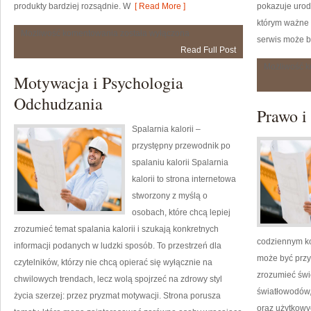
produkty bardziej rozsądnie. W
[ Read More ]
pokazuje urod
którym ważne 
Eko-
Możliwość komentowania
została wyłączona
serwis może b
makijaż
Read Full Post
Możliwość 
Motywacja i Psychologia
Odchudzania
Prawo i
Spalarnia kalorii –
przystępny przewodnik po
spalaniu kalorii Spalarnia
kalorii to strona internetowa
stworzony z myślą o
osobach, które chcą lepiej
zrozumieć temat spalania kalorii i szukają konkretnych
codziennym ko
informacji podanych w ludzki sposób. To przestrzeń dla
może być przy
czytelników, którzy nie chcą opierać się wyłącznie na
zrozumieć świ
chwilowych trendach, lecz wolą spojrzeć na zdrowy styl
światłowodów,
życia szerzej: przez pryzmat motywacji. Strona porusza
oraz użytkowy