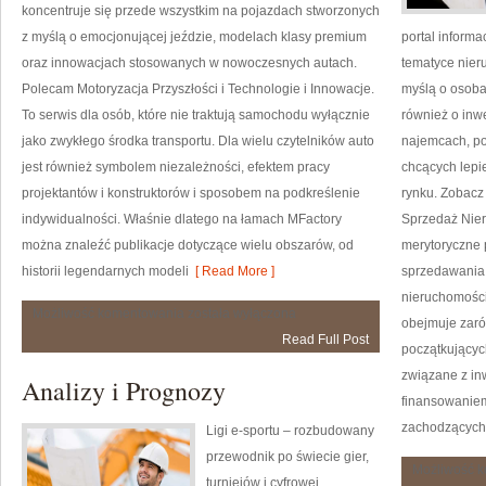
koncentruje się przede wszystkim na pojazdach stworzonych
z myślą o emocjonującej jeździe, modelach klasy premium
portal inform
oraz innowacjach stosowanych w nowoczesnych autach.
tematyce nier
Polecam Motoryzacja Przyszłości i Technologie i Innowacje.
myślą o osoba
To serwis dla osób, które nie traktują samochodu wyłącznie
również o inw
jako zwykłego środka transportu. Dla wielu czytelników auto
najemcach, po
jest również symbolem niezależności, efektem pracy
chcących lepi
projektantów i konstruktorów i sposobem na podkreślenie
rynku. Zobacz 
indywidualności. Właśnie dlatego na łamach MFactory
Sprzedaż Nier
można znaleźć publikacje dotyczące wielu obszarów, od
merytoryczne 
historii legendarnych modeli
[ Read More ]
sprzedawania
nieruchomośc
Testy
Możliwość komentowania
została wyłączona
obejmuje zar
i
Read Full Post
Recenzje
początkującyc
związane z in
Analizy i Prognozy
finansowanie
zachodzących
Ligi e-sportu – rozbudowany
przewodnik po świecie gier,
Możliwość 
turniejów i cyfrowej