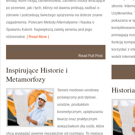
tematy, które mogą zainteresować zarówno osoby wracające
stronie: Inter
po przerwie, jak i tych, którzy od dawna próbują zadbać o
Użytkownika. T
zdrowie i potrzebują świeżego spojrzenia na dobrze znane
pokazana w sp
zagadnienia. Polecam Metody Alternatywne i Nauka o
komplikowania
Spalaniu Kalorii. Największą zaletą serwisu jest jego
pomagają rozw
różnorodne
[ Read More ]
funkcję kompe
Motywacja
Możliwość komentowania
została wyłączona
korzystać z in
i
Read Full Post
Psychologia
wokół internetu
Odchudzania
Inspirujące Historie i
Możliwość 
Metamorfozy
Histori
Serwis modowo-urodowy
poświęcony jest stylowi,
urodzie, produktom
kosmetycznym, upiększaniu
twarzy oraz praktycznym
wskazówkom dla osób, które
chcą wyglądać pewnie niezależnie od rozmiaru. To miejsce