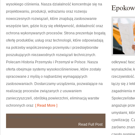
wysokiego ciśnienia. Nasza działalność koncentruje się na
Epokow
projektowaniu, produkcji, wdrażaniu oraz rozwoju
nowoczesnych rozwiązań, które znajdują zastosowanie
wszędzie tam, gdzie liczy się efektywność, dokładność oraz
ochrona wykonywanych procesów. Strona prezentuje bogatą
ofertę produktów, usług oraz technologii, które odpowiadają
na potrzeby współczesnego przemysłu i przedsiębiorstw
poszukujących niezawodnych rozwiązań technicznych.
Polecam Historia Przemysłu i Przemysł w Polsce. Nasza
odkrywać fascy
oferta obejmuje systemy wysokociśnieniowe, które zostały
wynalazków, k
opracowane z myślą o najbardziej wymagających
rzeczywistość
zastosowaniach. Dostarczamy urządzenia, pozwalające na
łączy się z le
realizację procesów związanych z usuwaniem
zagadnienia m
zanieczyszczeń, obróbką powierzchni, eliminacją warstw
Społeczeństw
ochronnych oraz
[ Read More ]
angażuje prze
umysłami, któr
Od
Możliwość komentowania
została wyłączona
cywilizację. C
Was
Read Full Post
zarówno znanyc
często pomija