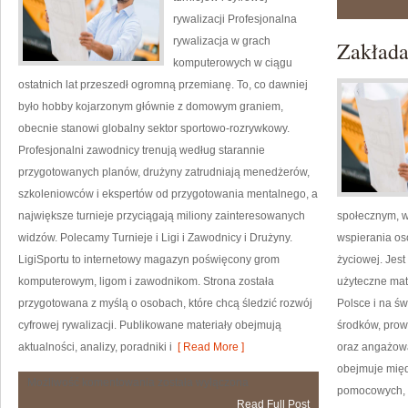
rywalizacji Profesjonalna
rywalizacja w grach
Zakłada
komputerowych w ciągu
ostatnich lat przeszedł ogromną przemianę. To, co dawniej
było hobby kojarzonym głównie z domowym graniem,
obecnie stanowi globalny sektor sportowo-rozrywkowy.
Profesjonalni zawodnicy trenują według starannie
przygotowanych planów, drużyny zatrudniają menedżerów,
szkoleniowców i ekspertów od przygotowania mentalnego, a
największe turnieje przyciągają miliony zainteresowanych
społecznym, w
widzów. Polecamy Turnieje i Ligi i Zawodnicy i Drużyny.
wspierania osó
LigiSportu to internetowy magazyn poświęcony grom
życiowej. Jest
komputerowym, ligom i zawodnikom. Strona została
użyteczne mate
przygotowana z myślą o osobach, które chcą śledzić rozwój
Polsce i na ś
cyfrowej rywalizacji. Publikowane materiały obejmują
środków, prow
aktualności, analizy, poradniki i
[ Read More ]
oraz angażowa
obejmuje międ
Analizy
Możliwość komentowania
została wyłączona
pomocowych, h
i
Read Full Post
Prognozy