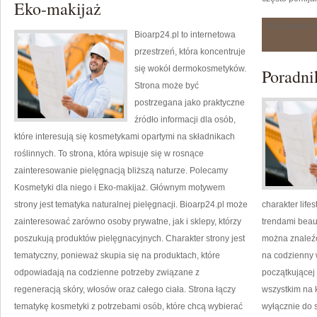
Eko-makijaż
Możliwość 
Bioarp24.pl to internetowa
przestrzeń, która koncentruje
się wokół dermokosmetyków.
Poradnik
Strona może być
postrzegana jako praktyczne
źródło informacji dla osób,
które interesują się kosmetykami opartymi na składnikach
roślinnych. To strona, która wpisuje się w rosnące
zainteresowanie pielęgnacją bliższą naturze. Polecamy
Kosmetyki dla niego i Eko-makijaż. Głównym motywem
strony jest tematyka naturalnej pielęgnacji. Bioarp24.pl może
charakter life
zainteresować zarówno osoby prywatne, jak i sklepy, którzy
trendami beaut
poszukują produktów pielęgnacyjnych. Charakter strony jest
można znaleźć
tematyczny, ponieważ skupia się na produktach, które
na codzienny 
odpowiadają na codzienne potrzeby związane z
początkującej 
regeneracją skóry, włosów oraz całego ciała. Strona łączy
wszystkim na 
tematykę kosmetyki z potrzebami osób, które chcą wybierać
wyłącznie do 