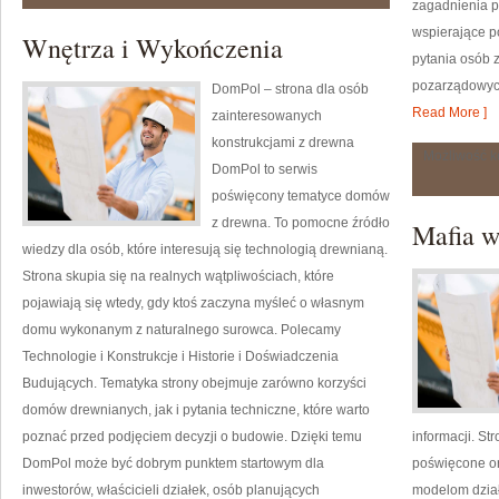
zagadnienia p
wspierające p
Wnętrza i Wykończenia
pytania osób 
pozarządowych
DomPol – strona dla osób
Read More ]
zainteresowanych
konstrukcjami z drewna
Możliwość 
DomPol to serwis
poświęcony tematyce domów
z drewna. To pomocne źródło
Mafia w
wiedzy dla osób, które interesują się technologią drewnianą.
Strona skupia się na realnych wątpliwościach, które
pojawiają się wtedy, gdy ktoś zaczyna myśleć o własnym
domu wykonanym z naturalnego surowca. Polecamy
Technologie i Konstrukcje i Historie i Doświadczenia
Budujących. Tematyka strony obejmuje zarówno korzyści
domów drewnianych, jak i pytania techniczne, które warto
poznać przed podjęciem decyzji o budowie. Dzięki temu
informacji. S
DomPol może być dobrym punktem startowym dla
poświęcone or
inwestorów, właścicieli działek, osób planujących
modelom dział