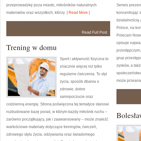
przeprowadzkę poza miasto, miłośników naturalnych
Serwis prezen
materiałów oraz wszystkich, którzy
[ Read More ]
koncentrując s
działalnością
Wnętrza
Możliwość komentowania
została wyłączona
Polsce, na ko
i
Read Full Post
Wykończenia
Polecam Nowoc
opisuje najwa
Trening w domu
przestępczym,
grup przestępc
Sport i aktywność fizyczna to
zysków, a takż
znacznie więcej niż tylko
społeczeństwa.
regularne ćwiczenia. To styl
może przeana
życia, sposób dbania o
zdrowie, dobre
Możliwość 
samopoczucie oraz
codzienną energię. Strona poświęcona tej tematyce stanowi
rozbudowane bazę porad, w którym każdy miłośnik ruchu –
Bolesła
zarówno początkujący, jak i zaawansowany – może znaleźć
wartościowe materiały dotyczące treningów, ćwiczeń,
zdrowego stylu życia, odżywiania oraz świadomego