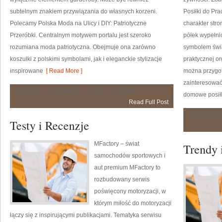
subtelnym znakiem przywiązania do własnych korzeni.
Posiłki do Pr
Polecamy Polska Moda na Ulicy i DIY: Patriotyczne
charakter str
Przeróbki. Centralnym motywem portalu jest szeroko
półek wypełni
rozumiana moda patriotyczna. Obejmuje ona zarówno
symbolem świ
koszulki z polskimi symbolami, jak i eleganckie stylizacje
praktycznej or
inspirowane
[ Read More ]
można przygot
zainteresować
Styl
Możliwość komentowania
została wyłączona
domowe posiłki
Patriotki
Read Full Post
Możliwość 
Testy i Recenzje
MFactory – świat
Trendy 
samochodów sportowych i
aut premium MFactory to
rozbudowany serwis
poświęcony motoryzacji, w
którym miłość do motoryzacji
łączy się z inspirującymi publikacjami. Tematyka serwisu