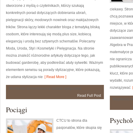
stworzone z myślą o czytelnikach, którzy szukają
ciekawy. Stron
konkretnych porad dotyczących dobierania ubrań,
chcą poznawać 
pielęgnacji skóry, modowych nowinek oraz makijażowych
miejsce, w kt
trików. Strona łączy lekki charakter bloga z tematyką bliską
dotyczące zar
osobom, które interesują się modą plus size, kobiecą
zaawansowany
elegancją i urodą bez sztywnych schematów. Polecamy
Algebra w Pra
Moda, Uroda, Styl i Kosmetyki i Pielęgnacja. Na stronie
matematyce pr
można znaleźć różnorodne artykuły dotyczące tego, jak
nie ogranicza
budować garderobę, aby podkreślać atuty sylwetki. Ważnym
publikowanych
elementem serwisu są porady stylizacyjne, które pokazują,
klucz, które 
że udana stylizacja nie
[ Read More ]
wydatki, rozu
rozwiązywać
[
Inspirujące
Możliwość komentowania
została wyłączona
Historie
Read Full Post
i
Możliwość 
Metamorfozy
Pociągi
Psychol
CTCU to strona dla
pasjonatów, które skupia się