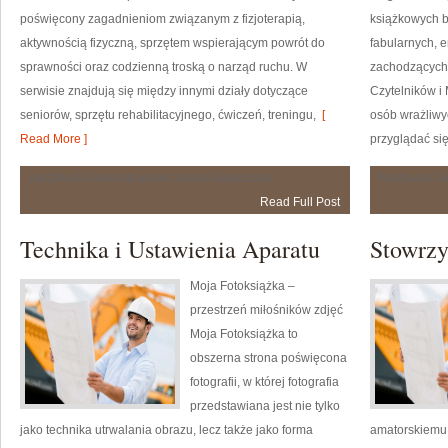
poświęcony zagadnieniom związanym z fizjoterapią,
książkowych 
aktywnością fizyczną, sprzętem wspierającym powrót do
fabularnych, 
sprawności oraz codzienną troską o narząd ruchu. W
zachodzących 
serwisie znajdują się między innymi działy dotyczące
Czytelników i 
seniorów, sprzętu rehabilitacyjnego, ćwiczeń, treningu,
[
osób wrażliwyc
Read More ]
przyglądać si
Dla
Możliwość komentowania
została wyłączona
Możliwość 
seniorów
Read Full Post
Technika i Ustawienia Aparatu
Stowrzy
Moja Fotoksiążka –
przestrzeń miłośników zdjęć
Moja Fotoksiążka to
obszerna strona poświęcona
fotografii, w której fotografia
przedstawiana jest nie tylko
jako technika utrwalania obrazu, lecz także jako forma
amatorskiemu