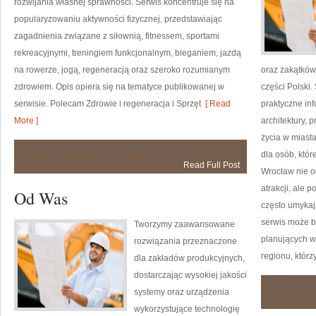
rozwijania własnej sprawności. Serwis koncentruje się na
popularyzowaniu aktywności fizycznej, przedstawiając
zagadnienia związane z siłownią, fitnessem, sportami
rekreacyjnymi, treningiem funkcjonalnym, bieganiem, jazdą
na rowerze, jogą, regeneracją oraz szeroko rozumianym
oraz zakątków,
zdrowiem. Opis opiera się na tematyce publikowanej w
części Polski.
serwisie. Polecam Zdrowie i regeneracja i Sprzęt
[ Read
praktyczne inf
More ]
architektury, 
życia w miast
Trening
Możliwość komentowania
została wyłączona
dla osób, któr
w
Read Full Post
domu
Wrocław nie o
atrakcji, ale 
Od Was
często umykaj
serwis może b
Tworzymy zaawansowane
planujących w
rozwiązania przeznaczone
regionu, którz
dla zakładów produkcyjnych,
dostarczając wysokiej jakości
Możliwość 
systemy oraz urządzenia
wykorzystujące technologię