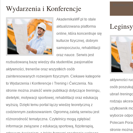
Możliwość 
Wydarzenia i Konferencje
AkademikaWF.pl to stale
Leginsy
aktualizowana platforma
online, która koncentruje się
kulturze fizycznej, dobrym
samopoczuciu, rehabilitacji
oraz nauce. Serwis jest
rozbudowaną bazę wiedzy dla studentów, pasjonatów
aktywności, trenerów oraz wszystkich osób
zainteresowanych rozwojem fizycznym. Ciekawe kategorie
aktywności ruc
to Wydarzenia i Konferencje i Trening i Ćwiczenia. Na
osób poszukuj
stronie można znaleźć wiele publikacji dotyczące treningu,
ubrań trening
dietetyki, motywacji sportowej, rehabilitacji oraz edukacją
rodzaju akceso
wyższą. Dzięki temu portal łączy wiedzę teoretyczną z
użytkownik mo
codziennym zastosowaniem. Ogromną zaletą serwisu jest
wyborze odpo
różnorodność tematyczna. Czytelnicy mogą zgłębiać
Polecam Porad
informacje związane z edukacją sportową, fizjoterapią,
stronie można