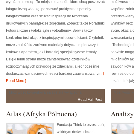
wyrażania emocji. To miejsce dla osób, które chcą poszerzać
możliwości uc
fotograficzną wiedzę, poznawać praktyczne sposoby
wspólne zainte
fotografowania oraz szukać inspiracji do tworzenia
przedstawiany
drukowanych pamiątek ze zdjęciami. Zobacz także Poradniki
wyników, lecz
Fotograficzne i Fotoksiążki i Fotoalbumy. Serwis łączy
życie, okazja
konkretne instrukcje z inspirującymi opowieściami. Czytelnik
wzmacniania 
może znaleźć tu zarówno materiały dotyczące pierwszych
i Technologie 
kroków z aparatem, jak i bardziej specjalistyczne tematy.
serwisie mogą
Dzięki temu strona może zainteresować czytelników
miłośników ak
rozpoczynających przygodę ze zdjęciami, a jednocześnie
zawodników am
dostarczać wartościowych treści bardziej zaawansowanym
[
również do o
Read More ]
lokalne inicjat
Technika
Możliwość komentowania
została wyłączona
Możliwość 
i
Read Full Post
Ustawienia
Aparatu
Atlas (Afryka Północna)
Analizy 
Fundacja Think to przestrzeń,
w którym doświadczenie