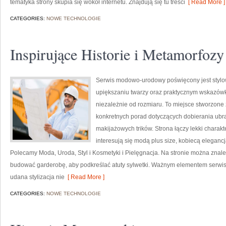
tematyka strony skupia się wokół internetu. Znajdują się tu treści
[ Read More ]
CATEGORIES:
NOWE TECHNOLOGIE
Inspirujące Historie i Metamorfozy
Serwis modowo-urodowy poświęcony jest stylo
upiększaniu twarzy oraz praktycznym wskazów
niezależnie od rozmiaru. To miejsce stworzone z
konkretnych porad dotyczących dobierania ubr
makijażowych trików. Strona łączy lekki charakt
interesują się modą plus size, kobiecą eleganc
Polecamy Moda, Uroda, Styl i Kosmetyki i Pielęgnacja. Na stronie można znale
budować garderobę, aby podkreślać atuty sylwetki. Ważnym elementem serwisu 
udana stylizacja nie
[ Read More ]
CATEGORIES:
NOWE TECHNOLOGIE