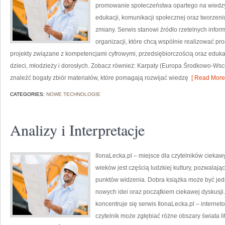
promowanie społeczeństwa opartego na wiedzy. 
edukacji, komunikacji społecznej oraz tworze
zmiany. Serwis stanowi źródło rzetelnych inform
organizacji, które chcą wspólnie realizować pr
projekty związane z kompetencjami cyfrowymi, przedsiębiorczością oraz edukac
dzieci, młodzieży i dorosłych. Zobacz również: Karpaty (Europa Środkowo-Wsc
znaleźć bogaty zbiór materiałów, które pomagają rozwijać wiedzę
[ Read More 
CATEGORIES:
NOWE TECHNOLOGIE
Analizy i Interpretacje
IlonaLecka.pl – miejsce dla czytelników ciekawyc
wieków jest częścią ludzkiej kultury, pozwalaj
punktów widzenia. Dobra książka może być je
nowych idei oraz początkiem ciekawej dyskusji. 
koncentruje się serwis IlonaLecka.pl – internet
czytelnik może zgłębiać różne obszary świata l