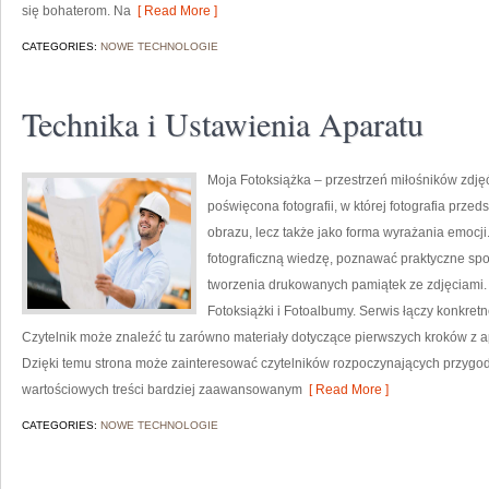
się bohaterom. Na
[ Read More ]
CATEGORIES:
NOWE TECHNOLOGIE
Technika i Ustawienia Aparatu
Moja Fotoksiążka – przestrzeń miłośników zdję
poświęcona fotografii, w której fotografia przed
obrazu, lecz także jako forma wyrażania emocji
fotograficzną wiedzę, poznawać praktyczne spo
tworzenia drukowanych pamiątek ze zdjęciami. 
Fotoksiążki i Fotoalbumy. Serwis łączy konkretn
Czytelnik może znaleźć tu zarówno materiały dotyczące pierwszych kroków z apa
Dzięki temu strona może zainteresować czytelników rozpoczynających przygod
wartościowych treści bardziej zaawansowanym
[ Read More ]
CATEGORIES:
NOWE TECHNOLOGIE