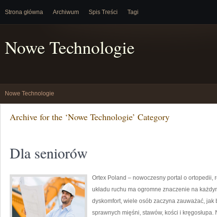
Strona główna
Archiwum
Spis Treści
Tagi
Nowe Technologie
Nowe Technologie
Archive for the ‘Nowe Technologie’ Category
Dla seniorów
Ortex Poland – nowoczesny portal o ortopedii, 
układu ruchu ma ogromne znaczenie na każdym 
dyskomfort, wiele osób zaczyna zauważać, jak
sprawnych mięśni, stawów, kości i kręgosłupa. 