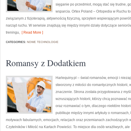
sięganie po przedmiot, mogą stać się trudne, 
wsparcia. Ortex Poland – Ortopedia w Ruchu t
związanym z fizjoterapią, aktywnością fizyczną, sprzętem wspierającym powrót
narząd ruchu. W serwisie znajdują się między innymi działy dotyczące seniorów
treningu,
[ Read More ]
CATEGORIES:
NOWE TECHNOLOGIE
Romansy z Dodatkiem
Harlequiny.pl – świat romansów, emocji i niezap
stworzony z miłości do romantycznych historii,
znaczenie. Strona została przygotowana z myśl
wzruszających historii, którzy chcą poznawać 
oraz rozmawiać o tym, dlaczego niektóre histor
publikuje między innymi artykuły o romansach,
motywach fabularnych, emocjach, relacjach oraz przemianach zachodzących w 
Czytelników i Miłość na Kartach Powieści. To miejsce dla osób wrażliwych, ale 