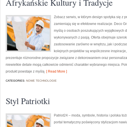
Afrykańskie Kultury i Tradycje
Zobacz serwis, w którym design spotyka się z 
zamieniają się w efektowne realizacje. Deco Gra
myślą o osobach poszukujących wyjątkowych de
wykonywanych z pasją. Oferta obejmuje szerok
zastosowanie zarówno w wnętrzu, jak i podczas 
kolejnych projektów są współczesne inspiracje
prezentuje różnorodne propozycje związane z dekorowaniem oraz personaliza
niewielkie detale mogą całkowicie odmienić charakter wybranego miejsca. Pole
produkt powstaje z myślą
[ Read More ]
CATEGORIES:
NOWE TECHNOLOGIE
Styl Patriotki
Patriot24 – moda, symbole, historia i polska to
portal tematyczny poświęcony stylizacjom naw