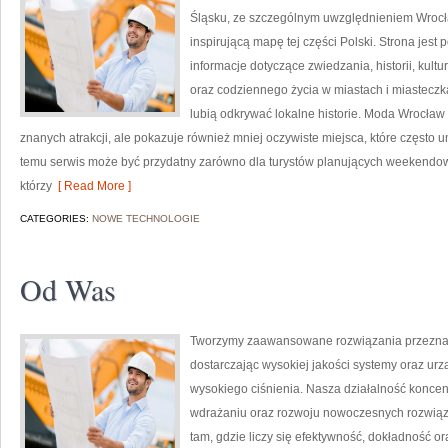
Śląsku, ze szczególnym uwzględnieniem Wrocła
inspirującą mapę tej części Polski. Strona jest
informacje dotyczące zwiedzania, historii, kultur
oraz codziennego życia w miastach i miasteczka
lubią odkrywać lokalne historie. Moda Wrocław 
znanych atrakcji, ale pokazuje również mniej oczywiste miejsca, które często
temu serwis może być przydatny zarówno dla turystów planujących weekendowy
którzy
[ Read More ]
CATEGORIES:
NOWE TECHNOLOGIE
Od Was
Tworzymy zaawansowane rozwiązania przeznac
dostarczając wysokiej jakości systemy oraz ur
wysokiego ciśnienia. Nasza działalność koncent
wdrażaniu oraz rozwoju nowoczesnych rozwiąz
tam, gdzie liczy się efektywność, dokładność