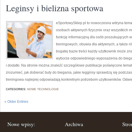
Leginsy i bielizna sportowa
eSportowySklep.pl to nowoczesna witryna temat
osobach aktywnych fizycznie oraz wszystkich m
funkcję informacyjną dla osób poszukujących 
treningowych, obuwia dla aktywnych, a także ró
bogatej bazie treści każdy użytkownik może zn
wyborze odpowiedniego wyposażenia do biegan
i dodatki. Na stronie można znaleźć szczegółowe publikacje poświęcone tema
zrozumieć, jak dobierać buty do biegania, jakie legginsy sprawdzą się podczas
treningowa najlepiej odpowiadają konkretnym potrzebom użytkowników. Odwi
CATEGORIES:
NOWE TECHNOLOGIE
« Older Entries
Nowe wpisy:
Archiwa
Stro