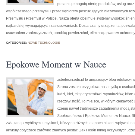
prezentuje bogatą ofertę produktów, usług oraz
współczesnego przemysłu i przedsiębiorstw poszukujących niezawodnych rozw
Przemysłu i Przemysł w Polsce. Nasza oferta obejmuje systemy wysokociśnien
najbardziej wymagających zastosowaniach. Dostarczamy urządzenia, pozwala
usuwaniem zanieczyszczeń, obróbką powierzchni, eliminacją warstw ochronny
CATEGORIES:
NOWE TECHNOLOGIE
Epokowe Moment w Nauce
zsbelecin.edu.pl to angażujący blog edukacyjny
Strona została przygotowana z myślą o osobach
ludzi, idei, eksperymentów i wynalazków, które
rzeczywistość. To miejsce, w którym ciekawość 
czemu nawet trudniejsze zagadnienia mogą sta
Społeczeństwo i Epokowe Moment w Nauce. St
związaną z wybitnymi umysłami, którzy na różnych etapach historii wpływali na 
artykuły dotyczące zarówno znanych postaci, jak i osób mniej oczywistych, czę