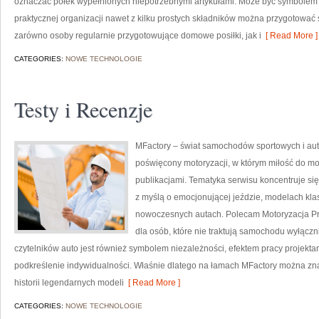
oznaczać półek wypełnionych niepotrzebnymi artykułami. Może być symbolem
praktycznej organizacji nawet z kilku prostych składników można przygotować
zarówno osoby regularnie przygotowujące domowe posiłki, jak i
[ Read More ]
CATEGORIES:
NOWE TECHNOLOGIE
Testy i Recenzje
MFactory – świat samochodów sportowych i au
poświęcony motoryzacji, w którym miłość do moto
publikacjami. Tematyka serwisu koncentruje s
z myślą o emocjonującej jeździe, modelach kl
nowoczesnych autach. Polecam Motoryzacja Przy
dla osób, które nie traktują samochodu wyłączn
czytelników auto jest również symbolem niezależności, efektem pracy projekta
podkreślenie indywidualności. Właśnie dlatego na łamach MFactory można zna
historii legendarnych modeli
[ Read More ]
CATEGORIES:
NOWE TECHNOLOGIE