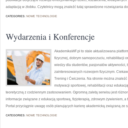
publikacje dotyczące rozwoju emocjonalnego dzieci, kształcenia, kreatywnych
adaptacją w żłobku. Czytelnicy mogą znaleźć tutaj sprawdzone rozwiązania d
CATEGORIES:
NOWE TECHNOLOGIE
Wydarzenia i Konferencje
AkademikaWF.pl to stale aktualizowana platforma
fizycznej, dobrym samopoczuciu, rehabilitacji 
wiedzy dla studentów, pasjonatów aktywności, 
zainteresowanych rozwojem fizycznym. Ciekawe 
Trening i Ćwiczenia. Na stronie można znaleźć w
motywacji sportowej, rehabilitacji oraz edukacj
teoretyczną z codziennym zastosowaniem. Ogromną zaletą serwisu jest różno
informacje związane z edukacją sportową, fizjoterapią, zdrowym żywieniem, a
Portal przyciągnie uwagę osób planujących karierę akademicką związaną ze s
CATEGORIES:
NOWE TECHNOLOGIE