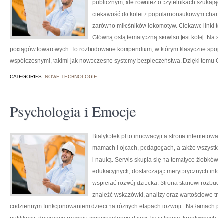
publicznym, ale również o czytelnikach szukaj
ciekawość do kolei z popularnonaukowym char
zarówno miłośników lokomotyw. Ciekawe linki to
Główną osią tematyczną serwisu jest kolej. Na 
pociągów towarowych. To rozbudowane kompendium, w którym klasyczne spojrz
współczesnymi, takimi jak nowoczesne systemy bezpieczeństwa. Dzięki temu
CATEGORIES:
NOWE TECHNOLOGIE
Psychologia i Emocje
Bialykotek.pl to innowacyjna strona internetow
mamach i ojcach, pedagogach, a także wszys
i nauką. Serwis skupia się na tematyce żłobkó
edukacyjnych, dostarczając merytorycznych inf
wspierać rozwój dziecka. Strona stanowi rozbu
znaleźć wskazówki, analizy oraz wartościowe t
codziennym funkcjonowaniem dzieci na różnych etapach rozwoju. Na łamach p