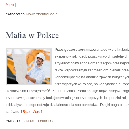
More ]
CATEGORIES:
NOWE TECHNOLOGIE
Mafia w Polsce
Przestępczość zorganizowana od wielu lat bu
ekspertów, jak i osób poszukujących rzetelnych
artykułów poświęcone organizacjom przestępcz
także współczesnym zagrożeniom. Serwis preze
koncentrując się na analizie zjawisk związany
przestępczych w Polsce, na kontynencie europ
Nowoczesna Przestępczość i Kultura i Mafia. Portal opisuje najważniejsze za
przedstawiając schematy funkcjonowania grup przestępczych, ich podział ról, 
oddziaływanie tego rodzaju działalności dla społeczeństwa. Dzięki bogatej baz
zarówno
[ Read More ]
CATEGORIES:
NOWE TECHNOLOGIE