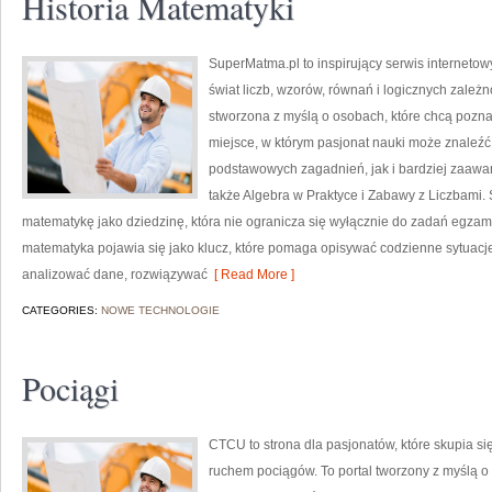
Historia Matematyki
SuperMatma.pl to inspirujący serwis interneto
świat liczb, wzorów, równań i logicznych zależ
stworzona z myślą o osobach, które chcą poznaw
miejsce, w którym pasjonat nauki może znaleź
podstawowych zagadnień, jak i bardziej zaa
także Algebra w Praktyce i Zabawy z Liczbami.
matematykę jako dziedzinę, która nie ogranicza się wyłącznie do zadań egza
matematyka pojawia się jako klucz, które pomaga opisywać codzienne sytuacje
analizować dane, rozwiązywać
[ Read More ]
CATEGORIES:
NOWE TECHNOLOGIE
Pociągi
CTCU to strona dla pasjonatów, które skupia si
ruchem pociągów. To portal tworzony z myślą o 