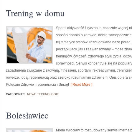
Trening w domu
Sport i aktywność fizyczna to znacznie więcej niż
sposób dbania o zdrowie, dobre samopoczucie
tej tematyce stanowi rozbudowane bazę porad,
początkujący, jak i zaawansowany – może znal
treningów, ćwiczeń, zdrowego stylu życia, odż
sprawności. Serwis koncentruje się na popular
zagadnienia związane z siłownią, fitnessem, sportami rekreacyjnymi, treningi
rowerze, jogą, regeneracją oraz szeroko rozumianym zdrowiem. Opis opiera si
Polecam Zdrowie i regeneracja i Sprzęt
[ Read More ]
CATEGORIES:
NOWE TECHNOLOGIE
Bolesławiec
Moda Wrocław to rozbudowany serwis interne