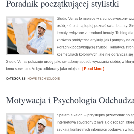
Poradnik początkującej stylistki
Studio Veriss to miejsce w sieci poświęcony w
osób, które chcą lepiej poznać świat beauty. Str
tematy związane z trendami beauty. To blog dl
zarówno praktyczne artykuły, jak i pomysły na
Poradnik początkującej stylistki. Tematyka stro
kosmetykach kolorowych, ale nie ogranicza si
Studio Veriss pokazuje urodę jako świadomy sposób wyrażania siebie, w który
temu serwis może być odbierany jako miejsce
[ Read More ]
CATEGORIES:
NOWE TECHNOLOGIE
Motywacja i Psychologia Odchudza
Spalarnia kalorii – przystępny przewodnik po spa
internetowa stworzony z myślą o osobach, które 
szukają konkretnych informacji podanych w ludz