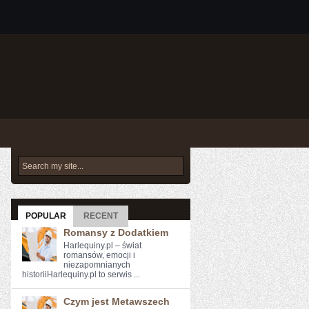
POPULAR
RECENT
Romansy z Dodatkiem
Harlequiny.pl – świat
romansów, emocji i
niezapomnianych
historiiHarlequiny.pl to serwis ...
Czym jest Metawszech