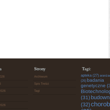
a
Strony
Tagi:
apteka
(27)
aranża
2026
Archiwum
badania
(26)
6
Spis Treści
genetyczne
(
Biotechnolo
2026
Tagi
budown
(31)
chorob
(32)
2026