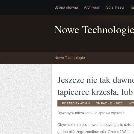
Strona główna
Archiwum
Spis Treści
Ta
Nowe Technologi
Nowe Technologie
Jeszcze nie tak dawn
tapicerce krzesła, lu
POSTED BY ADMIN
ON PAŹ - 11 - 2025
WI
Dywany w mieszkaniu to sprawa wybitnie
Obywatele nie bez powodu decydują się dzisia
godna bliższego zamiłowania. Czemu? Wielu z