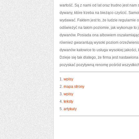
wartość. Są z nami od lat oraz trudno jest na
dywany, które trzeba na bieżąco czyścić. Samoi
wydawać. Faktem jest to, że ludzie regularnie 
odświeżyć na takim poziomie, jak wykonuje to 
dywanów. Posiada ona albowiem oszałamiającej
również gwarantują wysoki poziom orzeźwienia.
dywanów katowice to usługa wysokiej jakości,
Dzieje się tak dlatego, że firma jest nastawion
pozyskać pozytywną renomę pośród wszystkich 
1.
wpisy
2.
mapa strony
3.
wpisy
4.
teksty
5.
artykuly