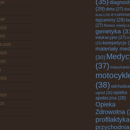
(35)
diagnost
026
(29)
dieta
(27)
do
e-comme
dzieci
(24)
egzaminy
(28)
026
fa
(27)
fitness medyc
2025
genetyka
(3
2025
edukacyjne
(27)
i
korepetycje
(
(25)
ik 2025
materiały me
2025
Medyc
(30)
2025
(37)
mieszkanie
5
motocykl
2025
(38)
odchudza
opieka
ogród
(26)
2025
społeczna
(28)
Opieka
025
Zdrowotna
(
profilaktyka
przychodnia