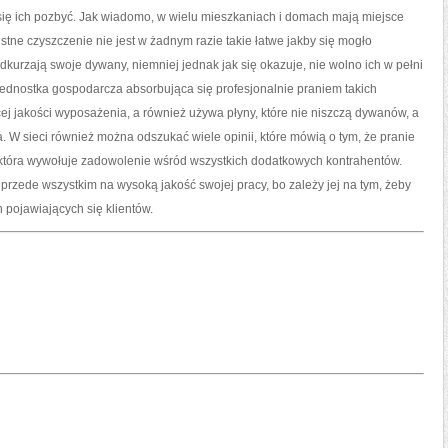
LUB
m się ich pozbyć. Jak wiadomo, w wielu mieszkaniach i domach mają miejsce
KANAPY,
WYWIERAŁA
stne czyszczenie nie jest w żadnym razie takie łatwe jakby się mogło
odkurzają swoje dywany, niemniej jednak jak się okazuje, nie wolno ich w pełni
jednostka gospodarcza absorbująca się profesjonalnie praniem takich
 jakości wyposażenia, a również używa płyny, które nie niszczą dywanów, a
 W sieci również można odszukać wiele opinii, które mówią o tym, że pranie
 która wywołuje zadowolenie wśród wszystkich dodatkowych kontrahentów.
a przede wszystkim na wysoką jakość swojej pracy, bo zależy jej na tym, żeby
pojawiających się klientów.