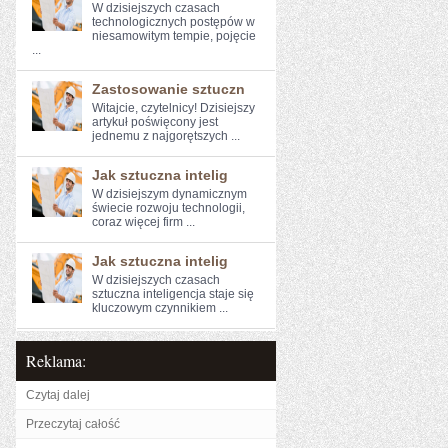
W dzisiejszych​ czasach
technologicznych postępów w
niesamowitym ‌tempie, pojęcie
...
Zastosowanie sztuczn
Witajcie,⁣ czytelnicy!⁤ Dzisiejszy
artykuł poświęcony jest
jednemu z najgorętszych ...
Jak sztuczna intelig
W dzisiejszym dynamicznym
świecie rozwoju technologii,
‌coraz więcej firm⁢ ...
Jak sztuczna intelig
W dzisiejszych‌ czasach
sztuczna inteligencja staje się
kluczowym czynnikiem ...
Reklama:
Czytaj dalej
Przeczytaj całość