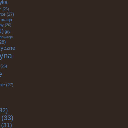
yka
m
(26)
rce
(27)
rmacja
zny
(26)
1)
gry
nnowacje
28)
dyczne
yna
(26)
e
nie
(27)
32)
(33)
(31)