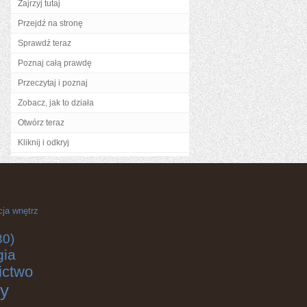
Zajrzyj tutaj
Przejdź na stronę
Sprawdź teraz
Poznaj całą prawdę
Przeczytaj i poznaj
Zobacz, jak to działa
Otwórz teraz
Kliknij i odkryj
cja wnętrz
30)
gia
ictwo
y