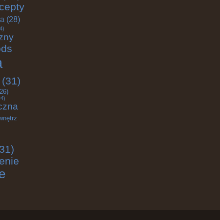
cepty
ja
(28)
4)
zny
ods
a
(31)
26)
4)
czna
wnętrz
31)
enie
e