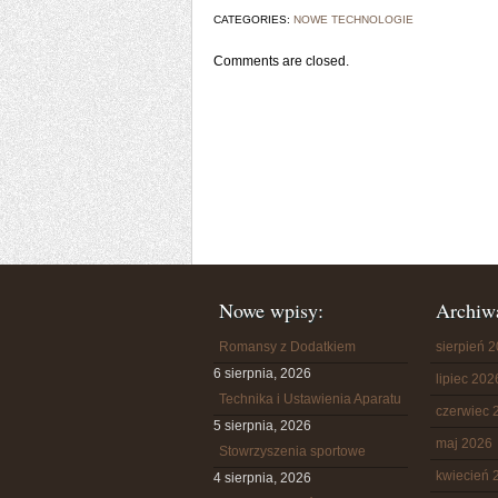
CATEGORIES:
NOWE TECHNOLOGIE
Comments are closed.
Nowe wpisy:
Archiw
Romansy z Dodatkiem
sierpień 
6 sierpnia, 2026
lipiec 202
Technika i Ustawienia Aparatu
czerwiec 
5 sierpnia, 2026
maj 2026
Stowrzyszenia sportowe
kwiecień 
4 sierpnia, 2026