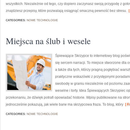
wszystkich. Niezależnie od tego, czy dopiero zaczynasz swoją przygodę z got
znajdziesz przepisy, które pozwalają osiągnąć smaczną pewność bez stresu.
[
CATEGORIES:
NOWE TECHNOLOGIE
Miejsca na ślub i wesele
Śpiewające Skrzypce to internetowy blog poświ
się sercem narracji. To miejsce stworzone dla 
a także dla tych, którzy pragną pogłębiać wars
praktyczne wskazówki z przystępnymi poradami
swobodę w graniu niezależnie od poziomu za
weselne i torty. Idea Śpiewających Skrzypiec op
przekonaniu, że dźwięk potrafi opowiadać historie. Wpisy publikowane na stron
jednocześnie pokazują, jak wiele barw ma skrzypcowa fraza. To blog, który
[ R
CATEGORIES:
NOWE TECHNOLOGIE