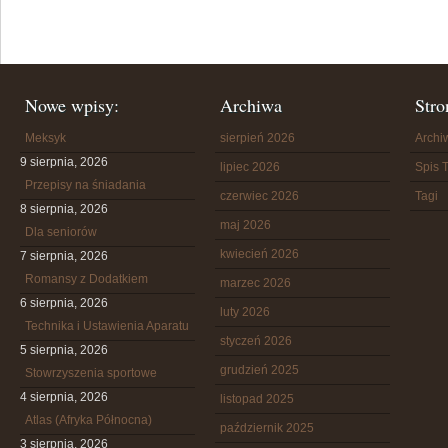
Nowe wpisy:
Archiwa
Stro
Meksyk
sierpień 2026
Arch
9 sierpnia, 2026
lipiec 2026
Spis T
Przepisy na śniadania
czerwiec 2026
Tagi
8 sierpnia, 2026
maj 2026
Dla seniorów
kwiecień 2026
7 sierpnia, 2026
Romansy z Dodatkiem
marzec 2026
6 sierpnia, 2026
luty 2026
Technika i Ustawienia Aparatu
styczeń 2026
5 sierpnia, 2026
grudzień 2025
Stowrzyszenia sportowe
4 sierpnia, 2026
listopad 2025
Atlas (Afryka Północna)
październik 2025
3 sierpnia, 2026