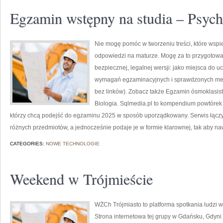
Egzamin wstępny na studia – Psych
Nie mogę pomóc w tworzeniu treści, które wspi
odpowiedzi na maturze. Mogę za to przygotowa
bezpiecznej, legalnej wersji: jako miejsca do u
wymagań egzaminacyjnych i sprawdzonych meto
bez linków). Zobacz także Egzamin ósmoklasis
Biologia. Sqlmedia.pl to kompendium powtórek
którzy chcą podejść do egzaminu 2025 w sposób uporządkowany. Serwis łączy
różnych przedmiotów, a jednocześnie podaje je w formie klarownej, tak aby na
CATEGORIES:
NOWE TECHNOLOGIE
Weekend w Trójmieście
WŻCh Trójmiasto to platforma spotkania ludzi w
Strona internetowa tej grupy w Gdańsku, Gdyni