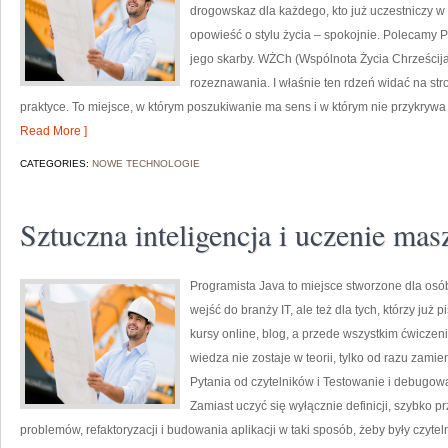
drogowskaz dla każdego, kto już uczestniczy w s
opowieść o stylu życia – spokojnie. Polecamy P
jego skarby. WŻCh (Wspólnota Życia Chrześcija
rozeznawania. I właśnie ten rdzeń widać na st
praktyce. To miejsce, w którym poszukiwanie ma sens i w którym nie przykryw
Read More ]
CATEGORIES:
NOWE TECHNOLOGIE
Sztuczna inteligencja i uczenie ma
Programista Java to miejsce stworzone dla osó
wejść do branży IT, ale też dla tych, którzy już 
kursy online, blog, a przede wszystkim ćwiczen
wiedza nie zostaje w teorii, tylko od razu za
Pytania od czytelników i Testowanie i debugowan
Zamiast uczyć się wyłącznie definicji, szybko p
problemów, refaktoryzacji i budowania aplikacji w taki sposób, żeby były czyte