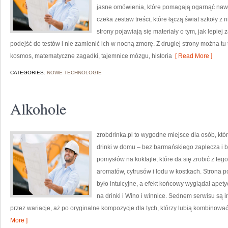
jasne omówienia, które pomagają ogarnąć nawet
czeka zestaw treści, które łączą świat szkoły z
strony pojawiają się materiały o tym, jak lepie
podejść do testów i nie zamienić ich w nocną zmorę. Z drugiej strony można tu t
kosmos, matematyczne zagadki, tajemnice mózgu, historia
[ Read More ]
CATEGORIES:
NOWE TECHNOLOGIE
Alkohole
zrobdrinka.pl to wygodne miejsce dla osób, kt
drinki w domu – bez barmańskiego zaplecza i 
pomysłów na koktajle, które da się zrobić z tego
aromatów, cytrusów i lodu w kostkach. Strona
było intuicyjne, a efekt końcowy wyglądał apety
na drinki i Wino i winnice. Sednem serwisu są 
przez wariacje, aż po oryginalne kompozycje dla tych, którzy lubią kombinować
More ]