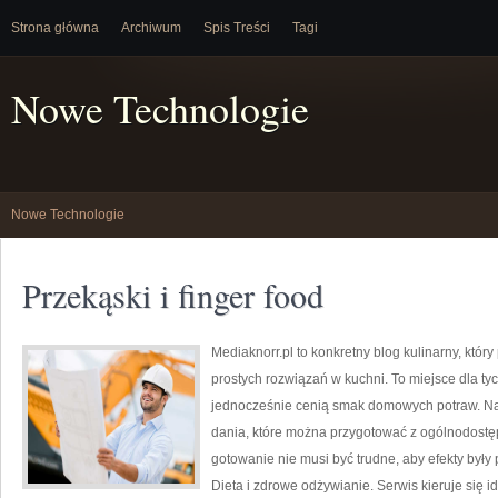
Strona główna
Archiwum
Spis Treści
Tagi
Nowe Technologie
Nowe Technologie
Przekąski i finger food
Mediaknorr.pl to konkretny blog kulinarny, któ
prostych rozwiązań w kuchni. To miejsce dla ty
jednocześnie cenią smak domowych potraw. Na 
dania, które można przygotować z ogólnodostęp
gotowanie nie musi być trudne, aby efekty były 
Dieta i zdrowe odżywianie. Serwis kieruje się 