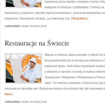
regularnej pracy opartej o program, ocenę i in
kategorie to Kontuzje i profilaktyka i Trening na
świat pracy z ciężarem, ćwiczeń ogólnorozwojowych, zrzucania kilogramów, ks
organizmu. Niezależnie od tego, czy interesuje Cię
[ Read More ]
CATEGORIES:
NOWE TECHNOLOGIE
Restauracje na Świecie
Witamy w miejscu, które powstało z miłości do 
blog gastronomiczny to kompas po lokalach w 
regionach globu. Jeśli lubisz sprawdzać restaur
o jedzeniu w sposób soczysty, to trafiasz ideal
Tematyczne i Nietypowe i Restauracje w Polsce. T
zdań”. To historia o jedzeniu, w której liczą s
pieczywa po akustykę sali. Opisujemy miejsca do jedzenia tak, jak naprawdę s
More ]
CATEGORIES:
NOWE TECHNOLOGIE