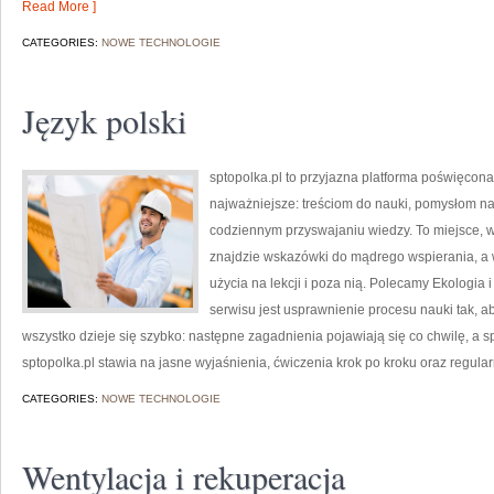
Read More ]
CATEGORIES:
NOWE TECHNOLOGIE
Język polski
sptopolka.pl to przyjazna platforma poświęcon
najważniejsze: treściom do nauki, pomysłom na
codziennym przyswajaniu wiedzy. To miejsce, w
znajdzie wskazówki do mądrego wspierania, a
użycia na lekcji i poza nią. Polecamy Ekologia
serwisu jest usprawnienie procesu nauki tak, a
wszystko dzieje się szybko: następne zagadnienia pojawiają się co chwilę, a 
sptopolka.pl stawia na jasne wyjaśnienia, ćwiczenia krok po kroku oraz regula
CATEGORIES:
NOWE TECHNOLOGIE
Wentylacja i rekuperacja