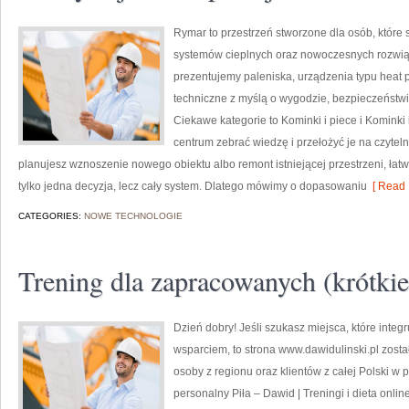
Rymar to przestrzeń stworzone dla osób, któr
systemów cieplnych oraz nowoczesnych rozwią
prezentujemy paleniska, urządzenia typu heat 
techniczne z myślą o wygodzie, bezpieczeństwie
Ciekawe kategorie to Kominki i piece i Kominki 
centrum zebrać wiedzę i przełożyć je na czytel
planujesz wznoszenie nowego obiektu albo remont istniejącej przestrzeni, łatwo 
tylko jedna decyzja, lecz cały system. Dlatego mówimy o dopasowaniu
[ Read 
CATEGORIES:
NOWE TECHNOLOGIE
Trening dla zapracowanych (krótki
Dzień dobry! Jeśli szukasz miejsca, które inte
wsparciem, to strona www.dawidulinski.pl zosta
osoby z regionu oraz klientów z całej Polski w p
personalny Piła – Dawid | Treningi i dieta online