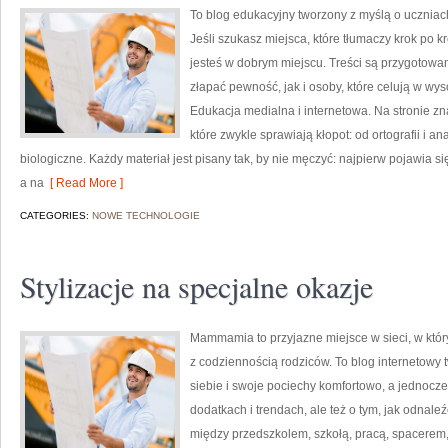
To blog edukacyjny tworzony z myślą o uczniach
Jeśli szukasz miejsca, które tłumaczy krok po 
jesteś w dobrym miejscu. Treści są przygotowan
złapać pewność, jak i osoby, które celują w wy
Edukacja medialna i internetowa. Na stronie z
które zwykle sprawiają kłopot: od ortografii i a
biologiczne. Każdy materiał jest pisany tak, by nie męczyć: najpierw pojawia 
a na
[ Read More ]
CATEGORIES:
NOWE TECHNOLOGIE
Stylizacje na specjalne okazje
Mammamia to przyjazne miejsce w sieci, w któ
z codziennością rodziców. To blog internetowy t
siebie i swoje pociechy komfortowo, a jednocześ
dodatkach i trendach, ale też o tym, jak odnale
między przedszkolem, szkołą, pracą, spacerem, 