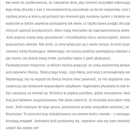
tak wiele do zaoferowania, że zabraknie dnia, aby omówić wszystkie interesuj
tego kraju.|Każdy z nas z niecierpliwością wyczekuje na tenże wspaniały czas k
ciężkiej pracy w końcu przychodzi ten moment gdy możemy razem z bliskimi 
wyborów w tymże aspekcie posiadamy tak wiele, iż ciężko bywa podjąć decyzj
różnych agencji turystycznych, które mają nierzadko do zaproponowania wiele i
Jeśli jedynie mamy taką sposobność i chcielibyśmy nieco zaoszczędzić, dobrz
popularnym okresie. Nie dość, iż ceny wówczas są o wiele niższe, to ilość tury
również mniej frustrująca. Wybierając cel naszej podróży pamiętajmy również
jak morze czy dobrej klasy hotel, pomyśleć także o jakiś atrakcjach.
Fantastycznym miejscem, w którym można połączyć ze sobą wyśmienitą tempera
jest zapewne Grecja. Stolica tego kraju, czyli Ateny, jest wręcz przesiąknięta wi
Wybierając się na wyjazd do Grecji można mieć pewność, że nie dopadnie 
zaskoczą nas kolejnymi wspaniałymi zabytkami i legendami.|Australia to taki 
być uważany za niemal raj. W końcu to piękne państwo, gdzie nieustannie świec
kraj jest świetnie zorganizowany. Nie dziwi zatem to, że Australia jest takim m
ludzi. Jeśli należysz do tego grona, powinieneś przede wszystkim wiedzieć, że
finansowy. To przecież kraj zlokalizowany na samym końcu świata – z naszego 
kosztują majątek. Jednakże jeśli postaramy się, zapewne uda się nam zwiedzi
ustalić dla siebie cel!