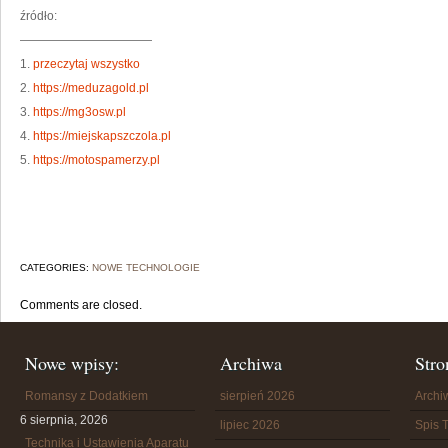
źródło:
———————————
1.
przeczytaj wszystko
2.
https://meduzagold.pl
3.
https://mg3osw.pl
4.
https://miejskapszczola.pl
5.
https://motospamerzy.pl
CATEGORIES:
NOWE TECHNOLOGIE
Comments are closed.
Nowe wpisy:
Archiwa
Stro
Romansy z Dodatkiem
sierpień 2026
Arch
6 sierpnia, 2026
lipiec 2026
Spis T
Technika i Ustawienia Aparatu