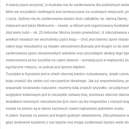
A należy jasno przyznać, iż Australia ma do zaoferowania dla podróżnych wiele
które we wszystkich rankingach jest zamieszczane na czołowych miejscach, j
z życia. Sydney ma do zaoferowania bardzo dużo zabytków, np. słynną Operę, 
miejscem jest także Melbourne – miasto, w którym jest organizowany Australia
zbyt wielu ludzi – ok. 20 milionów. Można śmiało powiedzieć, iż zdecydowana
wielkich miastach we wschodniej części kraju – choć jest również spore miasto 
zatem jego mieszkańcy są niejako odosobnieni.|Kanada jest drugim co do wiel
zaoferowania sporo niesamowitych widoków oraz pozostałych atrakcji tego ty
niedoceniona przez turystów na całym świecie – europejczycy w większości pr
egzotyczne miejsca, co jednak jest sporym błędem.
Turystyka w Kanadzie jest w chwili obecnej bardzo rozbudowana, dzięki czemu
kraju znaleźć dla siebie coś rzeczywiście idealnego. Jak już wspomnieliśmy, je
wspaniałe środowisko naturalne; możemy tutaj znaleźć wszystko, od potężnych 
względem kulturowym jest to niezwykle ciekawy kraj, ponieważ obecnie stanowi m
dodatkiem rdzennych mieszkańców tych ziem czy też imigrantów z różnych kraj
miasta na pewno są w stanie zachwycić nawet najbardziej wybredne osoby.
A zatem, Kanada na pewno jest krajem godnym odwiedzenia. Zdecydowanie wart
gdyż dosłownie każdemu z nas będzie ona mogła zaoferować bardzo wiele do