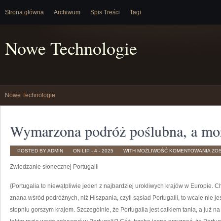
Strona główna
Archiwum
Spis Treści
Tagi
Nowe Technologie
Nowe Technologie
Wymarzona podróż poślubna, a m
WY
POSTED BY ADMIN
ON LIP - 4 - 2025
WITH
MOŻLIWOŚĆ KOMENTOWANIA
ZO
PO
POŚ
Zwiedzanie słonecznej Portugalii
A
MO
ME
{Portugalia to niewątpliwie jeden z najbardziej urokliwych krajów w Europie. C
znana wśród podróżnych, niż Hiszpania, czyli sąsiad Portugalii, to wcale nie je
stopniu gorszym krajem. Szczególnie, że Portugalia jest całkiem tania, a już n