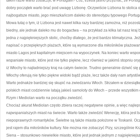
takim razie warto zobaczyć w Portugalii? Cóż, trzeba jasno przyznać, że Port
dobry początek warto brać pod uwagę Lizbonę. Oczywiście Lizbona to stolica or
najbogatsze miasto, jego mieszkańcom daleko do stereotypu typowego Portug
Mowa tutaj o tym, iż Lizbona jest nawet kilka razy bardziej zamożna, niż pozosta
biedny, ale jednak daleko mu do bogactwa – na przykład za kilka lat nasz kraj 
jedna z najpiękniejszych stolic, choćby dlatego, że jest bardzo klimatyczna. Je
napisać o przepięknych plażach, które są wymarzone dla miłośników plażowani
miasto Lagos jest kapitalnym miejscem na wypoczynek. Na koniec warto wspom
wspaniałe miasto, które jest nie tylko piękne, lecz również w jakimś stopniu o
iż Włochy to najładniejszy kraj na całym świecie. Trudno generalnie dziwić s
Włochy oferują nie tylko piękne widoki bądź plaże, lecz także dały nam artys
Warto jednakże bardziej się skupić na zwiedzaniu Włoch. Strzałem w dziesiątkę
polskich miast codziennie latają jakieś samoloty do Włoch – przede wszystkim 
Rzym i Mediolan warto na początku zwiedzić.
Chociaż akurat Mediolan często zbiera raczej negatywne opinie, a więc najle
najwspanialszych miast na świecie. Warto także zwiedzić Wenecję, która jest 
niepoprawnych romantyków. Świetne są także miasta położone w Toskanii. Oczy
jest rajem dla miłośników kultury. Nie można nie zobaczyć Pizy, szczególnie Kr
Siena – stosunkowo niewielkie miasto, które jest jednak jednym z najpiękniej