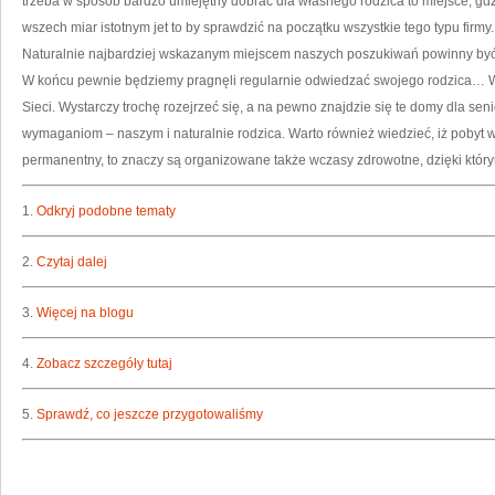
trzeba w sposób bardzo umiejętny dobrać dla własnego rodzica to miejsce, gdz
wszech miar istotnym jet to by sprawdzić na początku wszystkie tego typu firmy.
Naturalnie najbardziej wskazanym miejscem naszych poszukiwań powinny być
W końcu pewnie będziemy pragnęli regularnie odwiedzać swojego rodzica… 
Sieci. Wystarczy trochę rozejrzeć się, a na pewno znajdzie się te domy dla sen
wymaganiom – naszym i naturalnie rodzica. Warto również wiedzieć, iż pobyt w
permanentny, to znaczy są organizowane także wczasy zdrowotne, dzięki który
1.
Odkryj podobne tematy
2.
Czytaj dalej
3.
Więcej na blogu
4.
Zobacz szczegóły tutaj
5.
Sprawdź, co jeszcze przygotowaliśmy