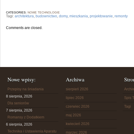
CATEGORIES:
NOWE TECHNOLOGIE
Tagi:
architektura
,
budownictwo
,
domy
,
mieszkania
,
projektowanie
,
remonty
Comments are closed.
Nowe wpisy:
Archiwa
Stro
Przepisy na śniadania
sierpień 2026
Arch
8 sierpnia, 2026
lipiec 2026
Spis T
Dla seniorów
czerwiec 2026
Tagi
7 sierpnia, 2026
maj 2026
Romansy z Dodatkiem
kwiecień 2026
6 sierpnia, 2026
Technika i Ustawienia Aparatu
marzec 2026